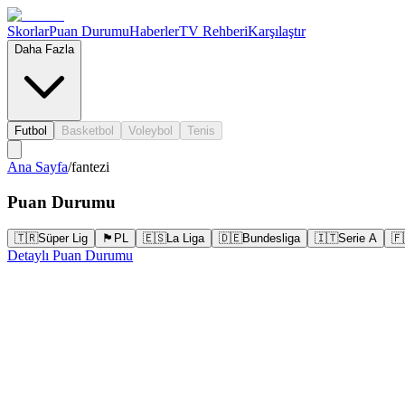
Skorlar
Puan Durumu
Haberler
TV Rehberi
Karşılaştır
Daha Fazla
Futbol
Basketbol
Voleybol
Tenis
Ana Sayfa
/
fantezi
Puan Durumu
🇹🇷
Süper Lig
🏴󠁧󠁢󠁥󠁮󠁧󠁿
PL
🇪🇸
La Liga
🇩🇪
Bundesliga
🇮🇹
Serie A
🇫
Detaylı Puan Durumu