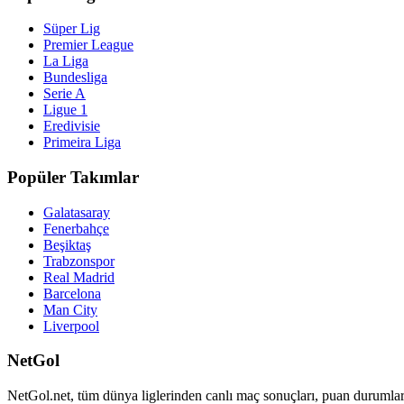
Süper Lig
Premier League
La Liga
Bundesliga
Serie A
Ligue 1
Eredivisie
Primeira Liga
Popüler Takımlar
Galatasaray
Fenerbahçe
Beşiktaş
Trabzonspor
Real Madrid
Barcelona
Man City
Liverpool
NetGol
NetGol.net, tüm dünya liglerinden canlı maç sonuçları, puan durumları,