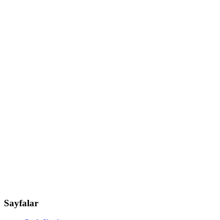
Sayfalar