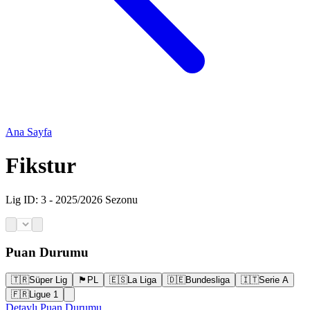
Ana Sayfa
Fikstur
Lig ID:
3
- 2025/2026 Sezonu
Puan Durumu
🇹🇷
Süper Lig
🏴󠁧󠁢󠁥󠁮󠁧󠁿
PL
🇪🇸
La Liga
🇩🇪
Bundesliga
🇮🇹
Serie A
🇫🇷
Ligue 1
Detaylı Puan Durumu