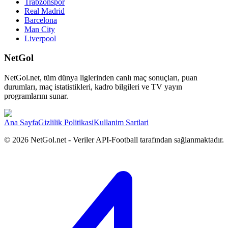
Trabzonspor
Real Madrid
Barcelona
Man City
Liverpool
NetGol
NetGol.net, tüm dünya liglerinden canlı maç sonuçları, puan
durumları, maç istatistikleri, kadro bilgileri ve TV yayın
programlarını sunar.
Ana Sayfa
Gizlilik Politikasi
Kullanim Sartlari
©
2026
NetGol.net - Veriler API-Football tarafından sağlanmaktadır.