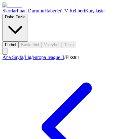
Skorlar
Puan Durumu
Haberler
TV Rehberi
Karşılaştır
Daha Fazla
Futbol
Basketbol
Voleybol
Tenis
Ana Sayfa
/
Lig
/
europa-league-3
/
Fikstür