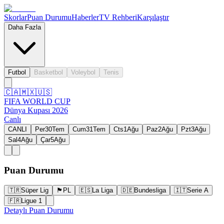
Skorlar
Puan Durumu
Haberler
TV Rehberi
Karşılaştır
Daha Fazla
Futbol
Basketbol
Voleybol
Tenis
🇨🇦
🇲🇽
🇺🇸
FIFA WORLD CUP
Dünya Kupası 2026
Canlı
CANLI
Per
30
Tem
Cum
31
Tem
Cts
1
Ağu
Paz
2
Ağu
Pzt
3
Ağu
Sal
4
Ağu
Çar
5
Ağu
Puan Durumu
🇹🇷
Süper Lig
🏴󠁧󠁢󠁥󠁮󠁧󠁿
PL
🇪🇸
La Liga
🇩🇪
Bundesliga
🇮🇹
Serie A
🇫🇷
Ligue 1
Detaylı Puan Durumu