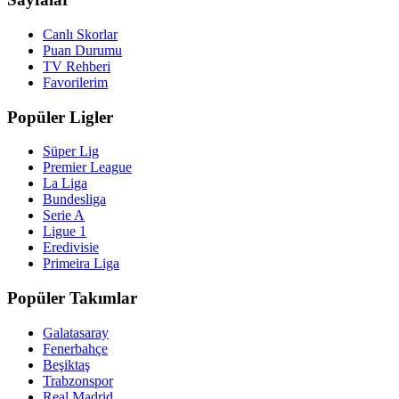
Canlı Skorlar
Puan Durumu
TV Rehberi
Favorilerim
Popüler Ligler
Süper Lig
Premier League
La Liga
Bundesliga
Serie A
Ligue 1
Eredivisie
Primeira Liga
Popüler Takımlar
Galatasaray
Fenerbahçe
Beşiktaş
Trabzonspor
Real Madrid