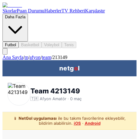
Skorlar
Puan Durumu
Haberler
TV Rehberi
Karşılaştır
Daha Fazla
Futbol
Basketbol
Voleybol
Tenis
Ana Sayfa
/
m
/
afyon
/
team
/
213149
netg
o
l
Team 4213149
🇹🇷
Afyon
Amatör ·
0
maç
📱
NetGol uygulaması
ile bu takımı favorilerine ekleyebilir,
bildirim alabilirsin.
iOS
·
Android