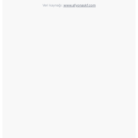
Veri kaynağı:
www.afyonaskf.com