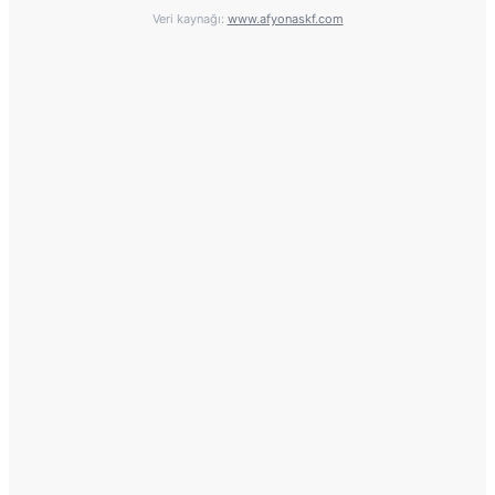
Veri kaynağı:
www.afyonaskf.com