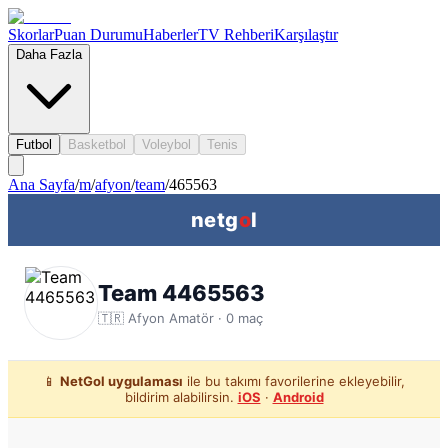
Skorlar
Puan Durumu
Haberler
TV Rehberi
Karşılaştır
Daha Fazla
Futbol
Basketbol
Voleybol
Tenis
Ana Sayfa
/
m
/
afyon
/
team
/
465563
netg
o
l
Team 4465563
🇹🇷
Afyon
Amatör ·
0
maç
📱
NetGol uygulaması
ile bu takımı favorilerine ekleyebilir,
bildirim alabilirsin.
iOS
·
Android