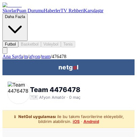
Skorlar
Puan Durumu
Haberler
TV Rehberi
Karşılaştır
Daha Fazla
Futbol
Basketbol
Voleybol
Tenis
Ana Sayfa
/
m
/
afyon
/
team
/
476478
netg
o
l
Team 4476478
🇹🇷
Afyon
Amatör ·
0
maç
📱
NetGol uygulaması
ile bu takımı favorilerine ekleyebilir,
bildirim alabilirsin.
iOS
·
Android