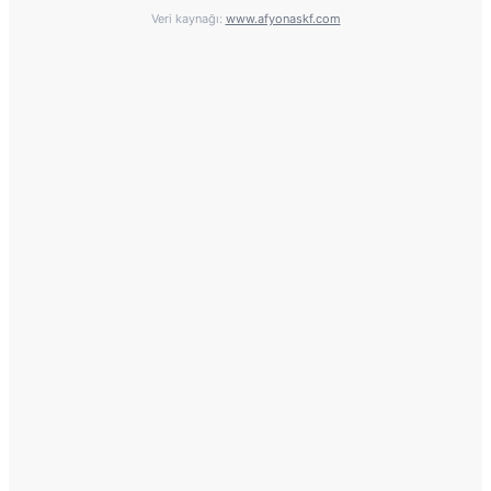
Veri kaynağı:
www.afyonaskf.com