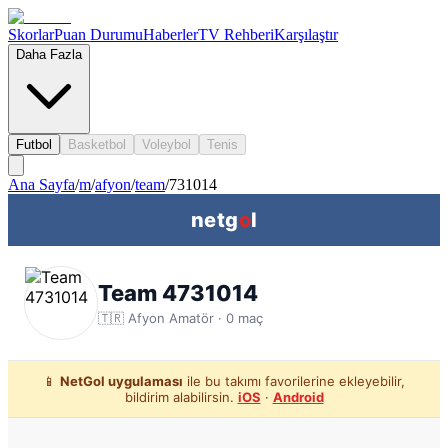
Skorlar
Puan Durumu
Haberler
TV Rehberi
Karşılaştır
Daha Fazla
Futbol
Basketbol
Voleybol
Tenis
Ana Sayfa
/
m
/
afyon
/
team
/
731014
netg
o
l
Team 4731014
🇹🇷
Afyon
Amatör ·
0
maç
📱
NetGol uygulaması
ile bu takımı favorilerine ekleyebilir,
bildirim alabilirsin.
iOS
·
Android