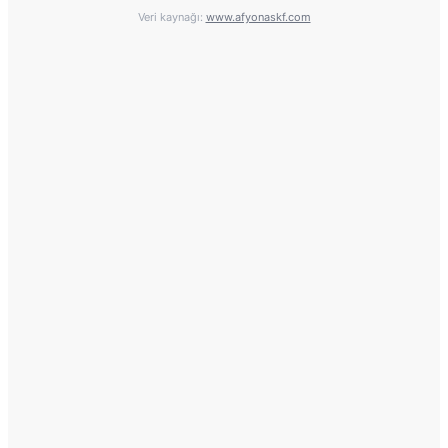
Veri kaynağı:
www.afyonaskf.com