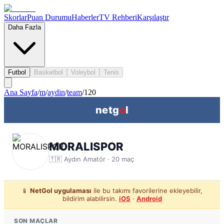
Skorlar
Puan Durumu
Haberler
TV Rehberi
Karşılaştır
Daha Fazla
Futbol
Basketbol
Voleybol
Tenis
Ana Sayfa
/
m
/
aydin
/
team
/
120
netg
o
l
MORALISPOR
🇹🇷
Aydın
Amatör ·
20
maç
📱
NetGol uygulaması
ile bu takımı favorilerine ekleyebilir,
bildirim alabilirsin.
iOS
·
Android
SON MAÇLAR