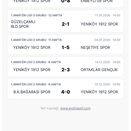
0-8
YENİKÖY 1912 SPOR
ERBEYLİ 09 SPOR
1.AMATÖR LİGİ 3 GRUBU · 12.HAFTA
11.01.2026
· 14:00
GÜZELÇAMLI
2-1
YENİKÖY 1912 SPOR
BLD.SPOR
1.AMATÖR LİGİ 3 GRUBU · 11.HAFTA
04.01.2026
· 14:00
1-5
YENİKÖY 1912 SPOR
NEŞETİYE SPOR
1.AMATÖR LİGİ 3 GRUBU · 9.HAFTA
14.12.2025
· 14:00
2-3
YENİKÖY 1912 SPOR
ORTAKLAR GENÇLİK
1.AMATÖR LİGİ 3 GRUBU · 8.HAFTA
07.12.2025
· 14:00
4-0
B.K.BAĞARASI SPOR
YENİKÖY 1912 SPOR
Veri kaynağı:
www.aydinaskf.com