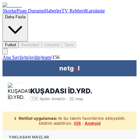
Skorlar
Puan Durumu
Haberler
TV Rehberi
Karşılaştır
Daha Fazla
Futbol
Basketbol
Voleybol
Tenis
Ana Sayfa
/
m
/
aydin
/
team
/
156
netg
o
l
KUŞADASI İD.YRD.
🇹🇷
Aydın
Amatör ·
32
maç
📱
NetGol uygulaması
ile bu takımı favorilerine ekleyebilir,
bildirim alabilirsin.
iOS
·
Android
YAKLAŞAN MAÇLAR