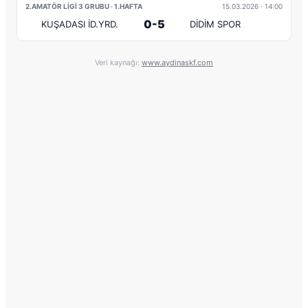
2.AMATÖR LİGİ 3 GRUBU · 1.HAFTA
15.03.2026
· 14:00
0-5
KUŞADASI İD.YRD.
DİDİM SPOR
Veri kaynağı:
www.aydinaskf.com