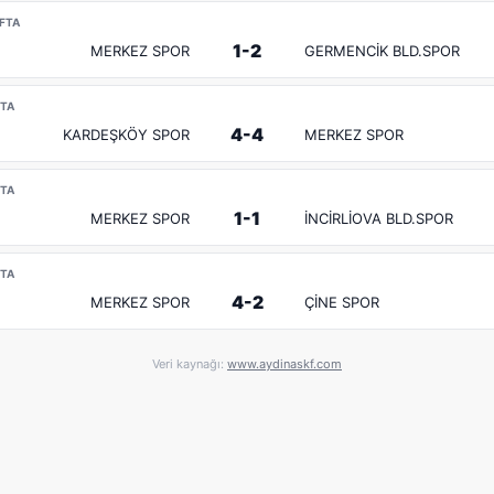
AFTA
1-2
MERKEZ SPOR
GERMENCİK BLD.SPOR
FTA
4-4
KARDEŞKÖY SPOR
MERKEZ SPOR
FTA
1-1
MERKEZ SPOR
İNCİRLİOVA BLD.SPOR
FTA
4-2
MERKEZ SPOR
ÇİNE SPOR
Veri kaynağı:
www.aydinaskf.com