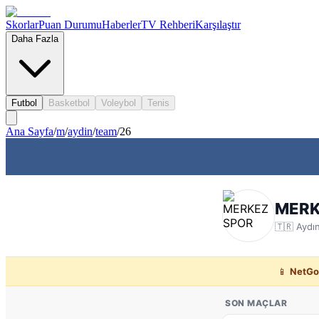
Skorlar
Puan Durumu
Haberler
TV Rehberi
Karşılaştır
Daha Fazla
Futbol
Basketbol
Voleybol
Tenis
Ana Sayfa
/
m
/
aydin
/
team
/
26
MERK
🇹🇷
Aydı
📱
NetGo
SON MAÇLAR