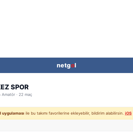
netg
o
l
EZ SPOR
n
Amatör ·
22
maç
l uygulaması
ile bu takımı favorilerine ekleyebilir, bildirim alabilirsin.
iOS