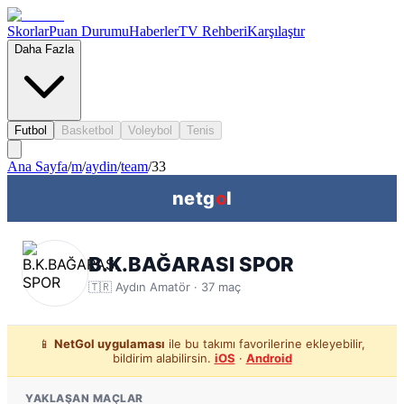
Skorlar
Puan Durumu
Haberler
TV Rehberi
Karşılaştır
Daha Fazla
Futbol
Basketbol
Voleybol
Tenis
Ana Sayfa
/
m
/
aydin
/
team
/
33
netg
o
l
B.K.BAĞARASI SPOR
🇹🇷
Aydın
Amatör ·
37
maç
📱
NetGol uygulaması
ile bu takımı favorilerine ekleyebilir,
bildirim alabilirsin.
iOS
·
Android
YAKLAŞAN MAÇLAR