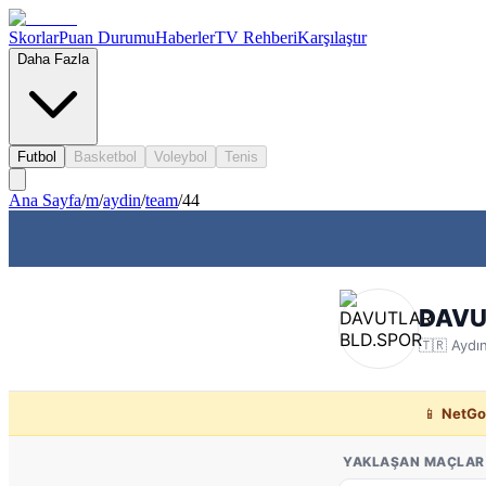
Skorlar
Puan Durumu
Haberler
TV Rehberi
Karşılaştır
Daha Fazla
Futbol
Basketbol
Voleybol
Tenis
Ana Sayfa
/
m
/
aydin
/
team
/
44
DAVU
🇹🇷
Aydı
📱
NetGo
YAKLAŞAN MAÇLAR