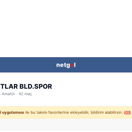
netg
o
l
TLAR BLD.SPOR
n
Amatör ·
42
maç
l uygulaması
ile bu takımı favorilerine ekleyebilir, bildirim alabilirsin.
iOS