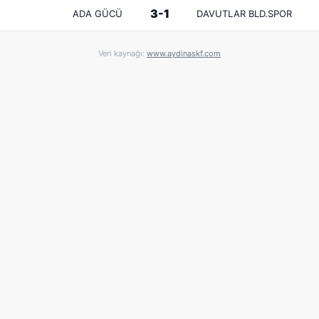
3-1
ADA GÜCÜ
DAVUTLAR BLD.SPOR
Veri kaynağı:
www.aydinaskf.com