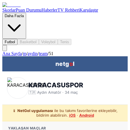
Skorlar
Puan Durumu
Haberler
TV Rehberi
Karşılaştır
Daha Fazla
Futbol
Basketbol
Voleybol
Tenis
Ana Sayfa
/
m
/
aydin
/
team
/
51
netg
o
l
KARACASUSPOR
🇹🇷
Aydın
Amatör ·
34
maç
📱
NetGol uygulaması
ile bu takımı favorilerine ekleyebilir,
bildirim alabilirsin.
iOS
·
Android
YAKLAŞAN MAÇLAR