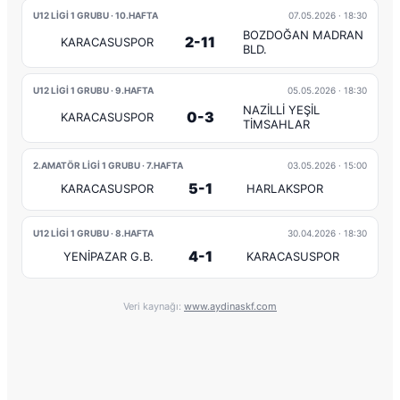
U12 LİGİ 1 GRUBU · 10.HAFTA
07.05.2026
· 18:30
BOZDOĞAN MADRAN
2-11
KARACASUSPOR
BLD.
U12 LİGİ 1 GRUBU · 9.HAFTA
05.05.2026
· 18:30
NAZİLLİ YEŞİL
0-3
KARACASUSPOR
TİMSAHLAR
2.AMATÖR LİGİ 1 GRUBU · 7.HAFTA
03.05.2026
· 15:00
5-1
KARACASUSPOR
HARLAKSPOR
U12 LİGİ 1 GRUBU · 8.HAFTA
30.04.2026
· 18:30
4-1
YENİPAZAR G.B.
KARACASUSPOR
Veri kaynağı:
www.aydinaskf.com