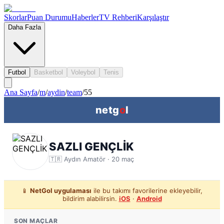
Skorlar
Puan Durumu
Haberler
TV Rehberi
Karşılaştır
Daha Fazla
Futbol
Basketbol
Voleybol
Tenis
Ana Sayfa
/
m
/
aydin
/
team
/
55
netg
o
l
SAZLI GENÇLİK
🇹🇷
Aydın
Amatör ·
20
maç
📱
NetGol uygulaması
ile bu takımı favorilerine ekleyebilir,
bildirim alabilirsin.
iOS
·
Android
SON MAÇLAR