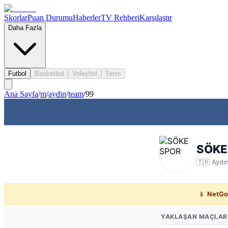
Skorlar
Puan Durumu
Haberler
TV Rehberi
Karşılaştır
Daha Fazla
Futbol
Basketbol
Voleybol
Tenis
Ana Sayfa
/
m
/
aydin
/
team
/
99
SÖKE
🇹🇷
Aydı
📱
NetGo
YAKLAŞAN MAÇLAR