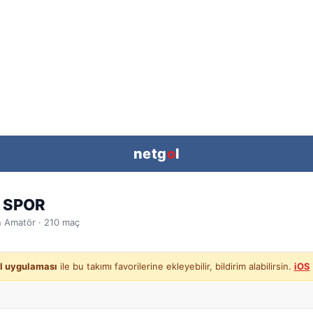
netg
o
l
 SPOR
n
Amatör ·
210
maç
l uygulaması
ile bu takımı favorilerine ekleyebilir, bildirim alabilirsin.
iOS