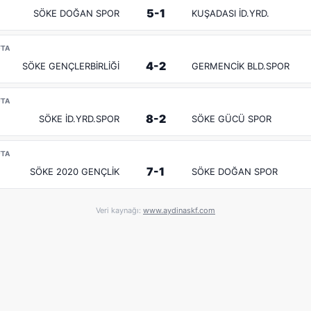
5-1
SÖKE DOĞAN SPOR
KUŞADASI İD.YRD.
FTA
4-2
SÖKE GENÇLERBİRLİĞİ
GERMENCİK BLD.SPOR
FTA
8-2
SÖKE İD.YRD.SPOR
SÖKE GÜCÜ SPOR
FTA
7-1
SÖKE 2020 GENÇLİK
SÖKE DOĞAN SPOR
Veri kaynağı:
www.aydinaskf.com