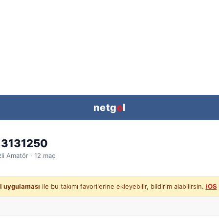
netg
o
l
 3131250
li
Amatör ·
12
maç
l uygulaması
ile bu takımı favorilerine ekleyebilir, bildirim alabilirsin.
iOS