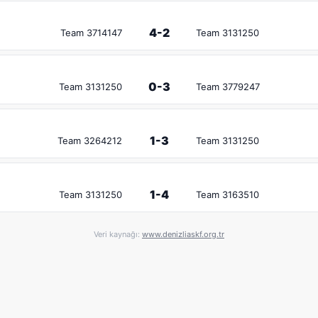
4-2
Team 3714147
Team 3131250
0-3
Team 3131250
Team 3779247
1-3
Team 3264212
Team 3131250
1-4
Team 3131250
Team 3163510
Veri kaynağı:
www.denizliaskf.org.tr