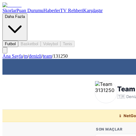
Skorlar
Puan Durumu
Haberler
TV Rehberi
Karşılaştır
Daha Fazla
Futbol
Basketbol
Voleybol
Tenis
Ana Sayfa
/
m
/
denizli
/
team
/
131250
Team
🇹🇷
Deniz
📱
NetGo
SON MAÇLAR