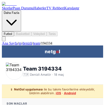
Skorlar
Puan Durumu
Haberler
TV Rehberi
Karşılaştır
Daha Fazla
Futbol
Basketbol
Voleybol
Tenis
Ana Sayfa
/
m
/
denizli
/
team
/
194334
netg
o
l
Team 3194334
🇹🇷
Denizli
Amatör ·
18
maç
📱
NetGol uygulaması
ile bu takımı favorilerine ekleyebilir,
bildirim alabilirsin.
iOS
·
Android
SON MAÇLAR