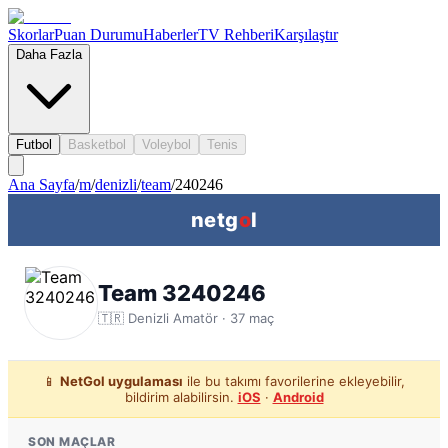
Skorlar
Puan Durumu
Haberler
TV Rehberi
Karşılaştır
Daha Fazla
Futbol
Basketbol
Voleybol
Tenis
Ana Sayfa
/
m
/
denizli
/
team
/
240246
netg
o
l
Team 3240246
🇹🇷
Denizli
Amatör ·
37
maç
📱
NetGol uygulaması
ile bu takımı favorilerine ekleyebilir,
bildirim alabilirsin.
iOS
·
Android
SON MAÇLAR