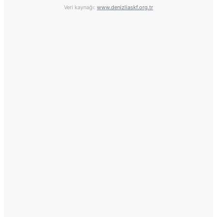
Veri kaynağı:
www.denizliaskf.org.tr