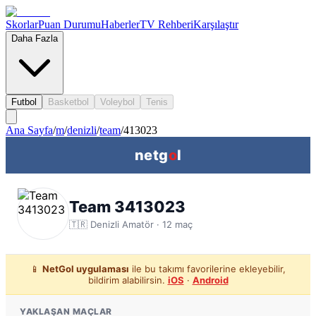
Skorlar
Puan Durumu
Haberler
TV Rehberi
Karşılaştır
Daha Fazla
Futbol
Basketbol
Voleybol
Tenis
Ana Sayfa
/
m
/
denizli
/
team
/
413023
netg
o
l
Team 3413023
🇹🇷
Denizli
Amatör ·
12
maç
📱
NetGol uygulaması
ile bu takımı favorilerine ekleyebilir,
bildirim alabilirsin.
iOS
·
Android
YAKLAŞAN MAÇLAR