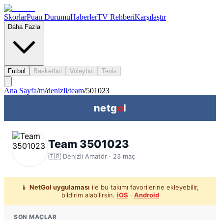
Skorlar
Puan Durumu
Haberler
TV Rehberi
Karşılaştır
Daha Fazla
Futbol
Basketbol
Voleybol
Tenis
Ana Sayfa
/
m
/
denizli
/
team
/
501023
netg
o
l
Team 3501023
🇹🇷
Denizli
Amatör ·
23
maç
📱
NetGol uygulaması
ile bu takımı favorilerine ekleyebilir,
bildirim alabilirsin.
iOS
·
Android
SON MAÇLAR