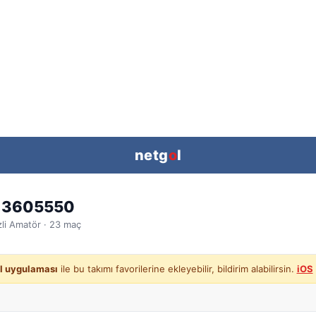
netg
o
l
 3605550
li
Amatör ·
23
maç
l uygulaması
ile bu takımı favorilerine ekleyebilir, bildirim alabilirsin.
iOS