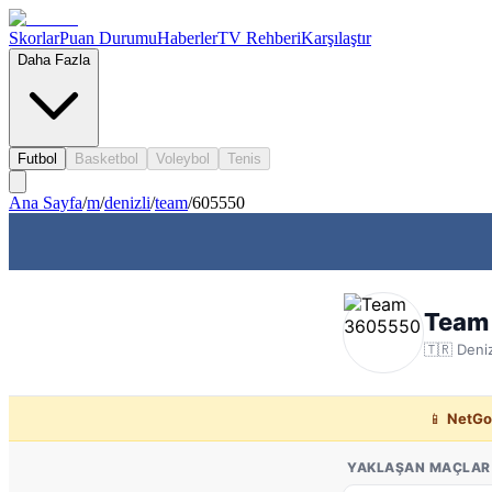
Skorlar
Puan Durumu
Haberler
TV Rehberi
Karşılaştır
Daha Fazla
Futbol
Basketbol
Voleybol
Tenis
Ana Sayfa
/
m
/
denizli
/
team
/
605550
Team
🇹🇷
Deniz
📱
NetGo
YAKLAŞAN MAÇLAR