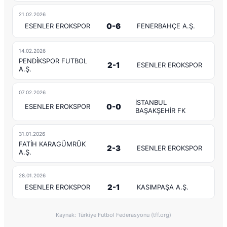
21.02.2026
0-6
ESENLER EROKSPOR
FENERBAHÇE A.Ş.
14.02.2026
PENDİKSPOR FUTBOL
2-1
ESENLER EROKSPOR
A.Ş.
07.02.2026
İSTANBUL
0-0
ESENLER EROKSPOR
BAŞAKŞEHİR FK
31.01.2026
FATİH KARAGÜMRÜK
2-3
ESENLER EROKSPOR
A.Ş.
28.01.2026
2-1
ESENLER EROKSPOR
KASIMPAŞA A.Ş.
Kaynak: Türkiye Futbol Federasyonu (tff.org)