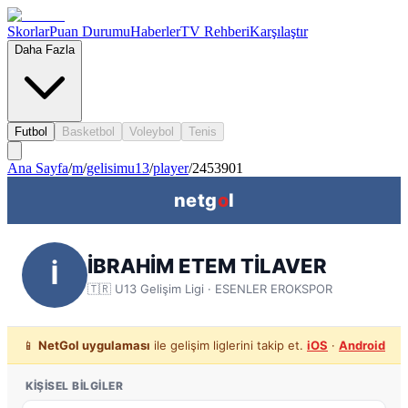
Skorlar
Puan Durumu
Haberler
TV Rehberi
Karşılaştır
Daha Fazla
Futbol
Basketbol
Voleybol
Tenis
Ana Sayfa
/
m
/
gelisimu13
/
player
/
2453901
netg
o
l
İBRAHİM ETEM TİLAVER
İ
🇹🇷
U13 Gelişim Ligi
· ESENLER EROKSPOR
📱
NetGol uygulaması
ile gelişim liglerini takip et.
iOS
·
Android
KIŞISEL BILGILER