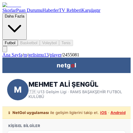
Skorlar
Puan Durumu
Haberler
TV Rehberi
Karşılaştır
Daha Fazla
Futbol
Basketbol
Voleybol
Tenis
Ana Sayfa
/
m
/
gelisimu13
/
player
/
2455081
netg
o
l
MEHMET ALİ ŞENGÜL
M
🇹🇷
U13 Gelişim Ligi
· RAMS BAŞAKŞEHİR FUTBOL
KULÜBÜ
📱
NetGol uygulaması
ile gelişim liglerini takip et.
iOS
·
Android
KIŞISEL BILGILER