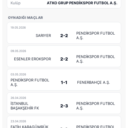
Kulüp
ATKO GRUP PENDİKSPOR FUTBOL A.Ş.
OYNADIĞI MAÇLAR
19.05.2026
PENDİKSPOR FUTBOL
2-2
SARIYER
A.Ş.
09.05.2026
PENDİKSPOR FUTBOL
2-2
ESENLER EROKSPOR
A.Ş.
03.05.2026
PENDİKSPOR FUTBOL
1-1
FENERBAHÇE A.Ş.
A.Ş.
26.04.2026
İSTANBUL
PENDİKSPOR FUTBOL
2-3
BAŞAKŞEHİR FK
A.Ş.
23.04.2026
FATİH KARAGÜMRÜK
PENDİKSPOR FUTBOL