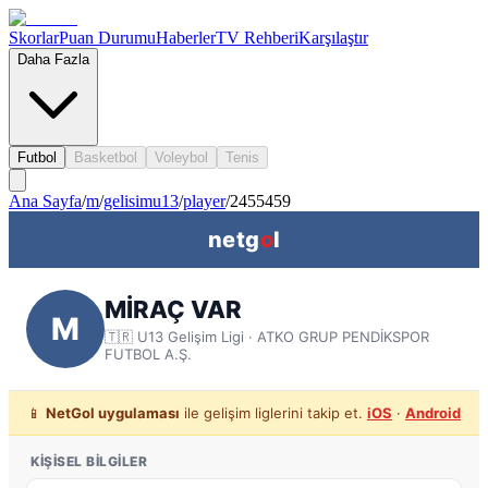
Skorlar
Puan Durumu
Haberler
TV Rehberi
Karşılaştır
Daha Fazla
Futbol
Basketbol
Voleybol
Tenis
Ana Sayfa
/
m
/
gelisimu13
/
player
/
2455459
netg
o
l
MİRAÇ VAR
M
🇹🇷
U13 Gelişim Ligi
· ATKO GRUP PENDİKSPOR
FUTBOL A.Ş.
📱
NetGol uygulaması
ile gelişim liglerini takip et.
iOS
·
Android
KIŞISEL BILGILER