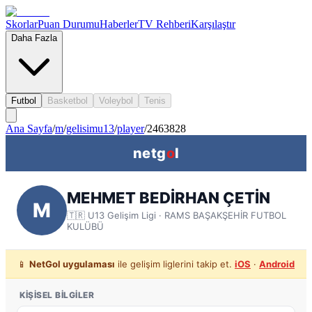
Skorlar
Puan Durumu
Haberler
TV Rehberi
Karşılaştır
Daha Fazla
Futbol
Basketbol
Voleybol
Tenis
Ana Sayfa
/
m
/
gelisimu13
/
player
/
2463828
netg
o
l
MEHMET BEDİRHAN ÇETİN
M
🇹🇷
U13 Gelişim Ligi
· RAMS BAŞAKŞEHİR FUTBOL
KULÜBÜ
📱
NetGol uygulaması
ile gelişim liglerini takip et.
iOS
·
Android
KIŞISEL BILGILER