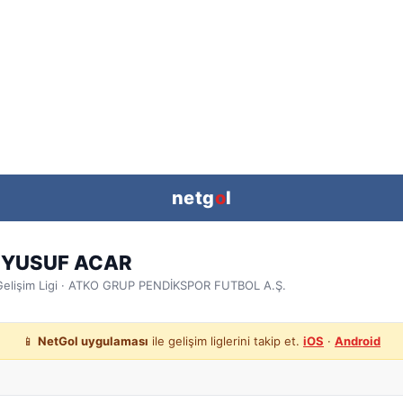
netg
o
l
T YUSUF ACAR
elişim Ligi
· ATKO GRUP PENDİKSPOR FUTBOL A.Ş.
📱
NetGol uygulaması
ile gelişim liglerini takip et.
iOS
·
Android