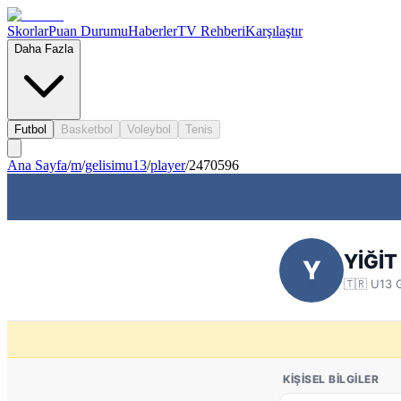
Skorlar
Puan Durumu
Haberler
TV Rehberi
Karşılaştır
Daha Fazla
Futbol
Basketbol
Voleybol
Tenis
Ana Sayfa
/
m
/
gelisimu13
/
player
/
2470596
YİĞİ
Y
🇹🇷
U13 G
KIŞISEL BILGILER