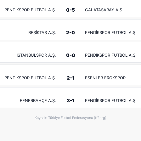
0-5
PENDİKSPOR FUTBOL A.Ş.
GALATASARAY A.Ş.
2-0
BEŞİKTAŞ A.Ş.
PENDİKSPOR FUTBOL A.Ş.
0-0
İSTANBULSPOR A.Ş.
PENDİKSPOR FUTBOL A.Ş.
2-1
PENDİKSPOR FUTBOL A.Ş.
ESENLER EROKSPOR
3-1
FENERBAHÇE A.Ş.
PENDİKSPOR FUTBOL A.Ş.
Kaynak: Türkiye Futbol Federasyonu (tff.org)