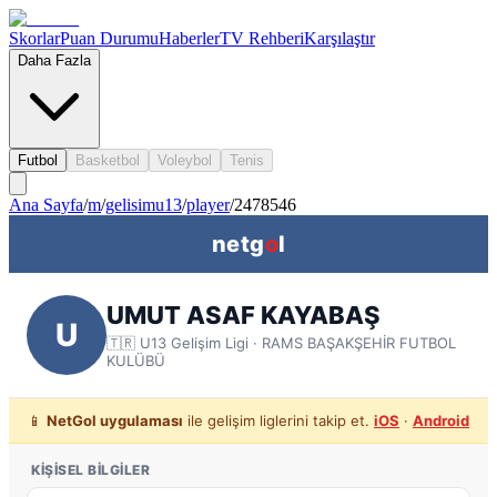
Skorlar
Puan Durumu
Haberler
TV Rehberi
Karşılaştır
Daha Fazla
Futbol
Basketbol
Voleybol
Tenis
Ana Sayfa
/
m
/
gelisimu13
/
player
/
2478546
netg
o
l
UMUT ASAF KAYABAŞ
U
🇹🇷
U13 Gelişim Ligi
· RAMS BAŞAKŞEHİR FUTBOL
KULÜBÜ
📱
NetGol uygulaması
ile gelişim liglerini takip et.
iOS
·
Android
KIŞISEL BILGILER