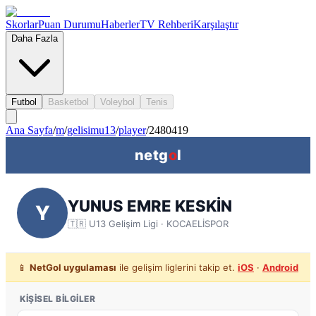
Skorlar
Puan Durumu
Haberler
TV Rehberi
Karşılaştır
Daha Fazla
Futbol
Basketbol
Voleybol
Tenis
Ana Sayfa
/
m
/
gelisimu13
/
player
/
2480419
netg
o
l
YUNUS EMRE KESKİN
Y
🇹🇷
U13 Gelişim Ligi
· KOCAELİSPOR
📱
NetGol uygulaması
ile gelişim liglerini takip et.
iOS
·
Android
KIŞISEL BILGILER