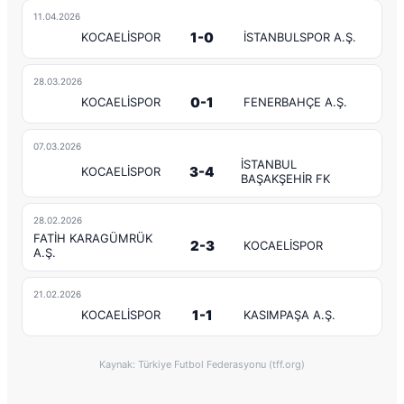
11.04.2026
1-0
KOCAELİSPOR
İSTANBULSPOR A.Ş.
28.03.2026
0-1
KOCAELİSPOR
FENERBAHÇE A.Ş.
07.03.2026
İSTANBUL
3-4
KOCAELİSPOR
BAŞAKŞEHİR FK
28.02.2026
FATİH KARAGÜMRÜK
2-3
KOCAELİSPOR
A.Ş.
21.02.2026
1-1
KOCAELİSPOR
KASIMPAŞA A.Ş.
Kaynak: Türkiye Futbol Federasyonu (tff.org)