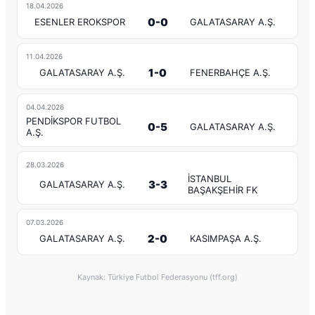
18.04.2026
0-0
ESENLER EROKSPOR
GALATASARAY A.Ş.
11.04.2026
1-0
GALATASARAY A.Ş.
FENERBAHÇE A.Ş.
04.04.2026
PENDİKSPOR FUTBOL
0-5
GALATASARAY A.Ş.
A.Ş.
28.03.2026
İSTANBUL
3-3
GALATASARAY A.Ş.
BAŞAKŞEHİR FK
07.03.2026
2-0
GALATASARAY A.Ş.
KASIMPAŞA A.Ş.
Kaynak: Türkiye Futbol Federasyonu (tff.org)