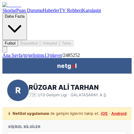
Skorlar
Puan Durumu
Haberler
TV Rehberi
Karşılaştır
Daha Fazla
Futbol
Basketbol
Voleybol
Tenis
Ana Sayfa
/
m
/
gelisimu13
/
player
/
2485252
netg
o
l
RÜZGAR ALİ TARHAN
R
🇹🇷
U13 Gelişim Ligi
· GALATASARAY A.Ş.
📱
NetGol uygulaması
ile gelişim liglerini takip et.
iOS
·
Android
KIŞISEL BILGILER