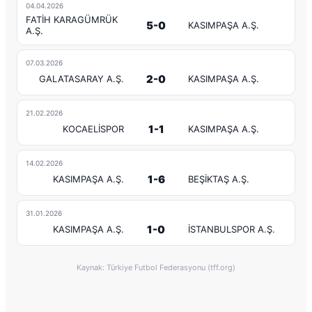
04.04.2026
FATİH KARAGÜMRÜK
5-0
KASIMPAŞA A.Ş.
A.Ş.
07.03.2026
2-0
GALATASARAY A.Ş.
KASIMPAŞA A.Ş.
21.02.2026
1-1
KOCAELİSPOR
KASIMPAŞA A.Ş.
14.02.2026
1-6
KASIMPAŞA A.Ş.
BEŞİKTAŞ A.Ş.
31.01.2026
1-0
KASIMPAŞA A.Ş.
İSTANBULSPOR A.Ş.
Kaynak: Türkiye Futbol Federasyonu (tff.org)