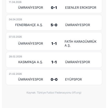
11.04.2026
0-1
ÜMRANİYESPOR
ESENLER EROKSPOR
04.04.2026
5-0
FENERBAHÇE A.Ş.
ÜMRANİYESPOR
07.03.2026
FATİH KARAGÜMRÜK
1-1
ÜMRANİYESPOR
A.Ş.
28.02.2026
1-1
KASIMPAŞA A.Ş.
ÜMRANİYESPOR
21.02.2026
0-0
ÜMRANİYESPOR
EYÜPSPOR
Kaynak: Türkiye Futbol Federasyonu (tff.org)