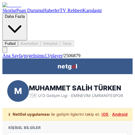
Skorlar
Puan Durumu
Haberler
TV Rehberi
Karşılaştır
Daha Fazla
Futbol
Basketbol
Voleybol
Tenis
Ana Sayfa
/
m
/
gelisimu13
/
player
/
2506879
netg
o
l
MUHAMMET SALİH TÜRKEN
M
🇹🇷
U13 Gelişim Ligi
· EMİNEVİM ÜMRANİYESPOR
📱
NetGol uygulaması
ile gelişim liglerini takip et.
iOS
·
Android
KIŞISEL BILGILER