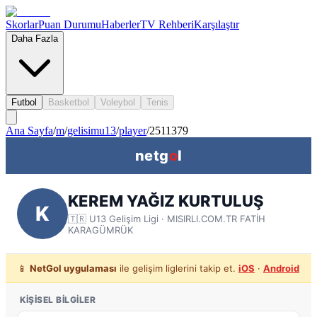
Skorlar
Puan Durumu
Haberler
TV Rehberi
Karşılaştır
Daha Fazla
Futbol
Basketbol
Voleybol
Tenis
Ana Sayfa
/
m
/
gelisimu13
/
player
/
2511379
netg
o
l
KEREM YAĞIZ KURTULUŞ
K
🇹🇷
U13 Gelişim Ligi
· MISIRLI.COM.TR FATİH
KARAGÜMRÜK
📱
NetGol uygulaması
ile gelişim liglerini takip et.
iOS
·
Android
KIŞISEL BILGILER