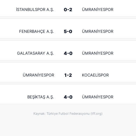
0-2
İSTANBULSPOR A.Ş.
ÜMRANİYESPOR
5-0
FENERBAHÇE A.Ş.
ÜMRANİYESPOR
4-0
GALATASARAY A.Ş.
ÜMRANİYESPOR
1-2
ÜMRANİYESPOR
KOCAELİSPOR
4-0
BEŞİKTAŞ A.Ş.
ÜMRANİYESPOR
Kaynak: Türkiye Futbol Federasyonu (tff.org)