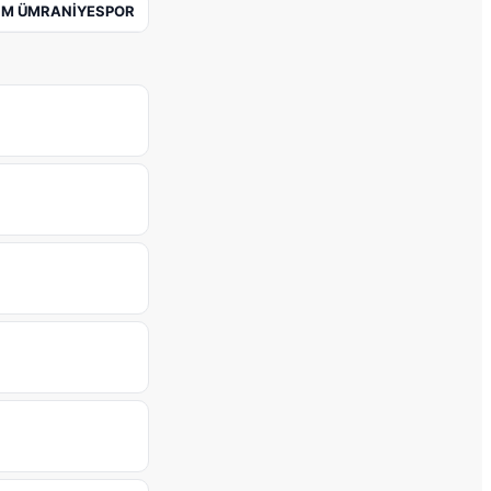
İM ÜMRANİYESPOR