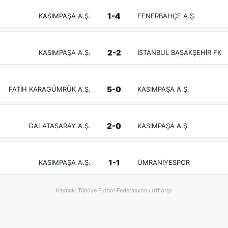
1-4
KASIMPAŞA A.Ş.
FENERBAHÇE A.Ş.
2-2
KASIMPAŞA A.Ş.
İSTANBUL BAŞAKŞEHİR FK
5-0
FATİH KARAGÜMRÜK A.Ş.
KASIMPAŞA A.Ş.
2-0
GALATASARAY A.Ş.
KASIMPAŞA A.Ş.
1-1
KASIMPAŞA A.Ş.
ÜMRANİYESPOR
Kaynak: Türkiye Futbol Federasyonu (tff.org)