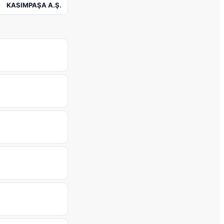
KASIMPAŞA A.Ş.