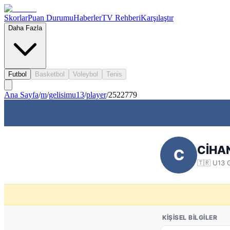
Skorlar
Puan Durumu
Haberler
TV Rehberi
Karşılaştır
Daha Fazla
Futbol
Basketbol
Voleybol
Tenis
Ana Sayfa
/
m
/
gelisimu13
/
player
/
2522779
CİHA
C
🇹🇷
U13 G
KIŞISEL BILGILER