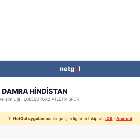
netg
o
l
 DAMRA HİNDİSTAN
elişim Ligi
· LÜLEBURGAZ ATLETİK SPOR
📱
NetGol uygulaması
ile gelişim liglerini takip et.
iOS
·
Android