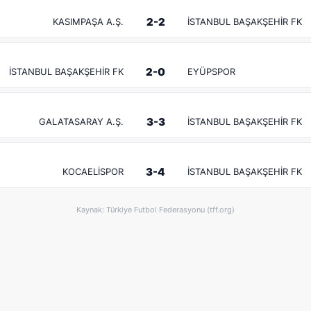
2-2
KASIMPAŞA A.Ş.
İSTANBUL BAŞAKŞEHİR FK
2-0
İSTANBUL BAŞAKŞEHİR FK
EYÜPSPOR
3-3
GALATASARAY A.Ş.
İSTANBUL BAŞAKŞEHİR FK
3-4
KOCAELİSPOR
İSTANBUL BAŞAKŞEHİR FK
Kaynak: Türkiye Futbol Federasyonu (tff.org)