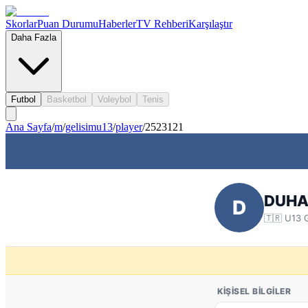
Skorlar
Puan Durumu
Haberler
TV Rehberi
Karşılaştır
Daha Fazla
Futbol
Basketbol
Voleybol
Tenis
Ana Sayfa
/
m
/
gelisimu13
/
player
/
2523121
DUHA
D
🇹🇷
U13 G
KIŞISEL BILGILER