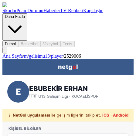
Skorlar
Puan Durumu
Haberler
TV Rehberi
Karşılaştır
Daha Fazla
Futbol
Basketbol
Voleybol
Tenis
Ana Sayfa
/
m
/
gelisimu13
/
player
/
2529006
netg
o
l
EBUBEKİR ERHAN
E
🇹🇷
U13 Gelişim Ligi
· KOCAELİSPOR
📱
NetGol uygulaması
ile gelişim liglerini takip et.
iOS
·
Android
KIŞISEL BILGILER