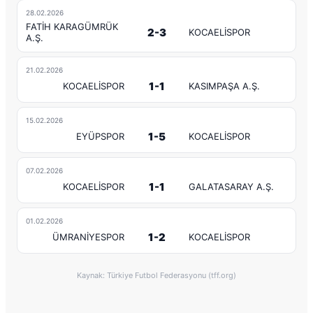
28.02.2026
FATİH KARAGÜMRÜK
2-3
KOCAELİSPOR
A.Ş.
21.02.2026
1-1
KOCAELİSPOR
KASIMPAŞA A.Ş.
15.02.2026
1-5
EYÜPSPOR
KOCAELİSPOR
07.02.2026
1-1
KOCAELİSPOR
GALATASARAY A.Ş.
01.02.2026
1-2
ÜMRANİYESPOR
KOCAELİSPOR
Kaynak: Türkiye Futbol Federasyonu (tff.org)