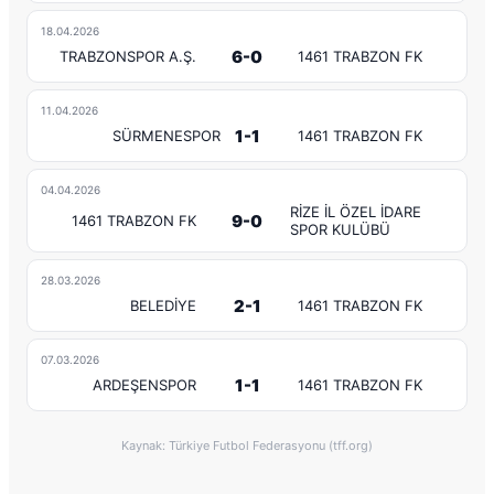
18.04.2026
6-0
TRABZONSPOR A.Ş.
1461 TRABZON FK
11.04.2026
1-1
SÜRMENESPOR
1461 TRABZON FK
04.04.2026
RİZE İL ÖZEL İDARE
9-0
1461 TRABZON FK
SPOR KULÜBÜ
28.03.2026
2-1
BELEDİYE
1461 TRABZON FK
07.03.2026
1-1
ARDEŞENSPOR
1461 TRABZON FK
Kaynak: Türkiye Futbol Federasyonu (tff.org)