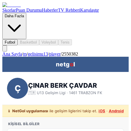
Skorlar
Puan Durumu
Haberler
TV Rehberi
Karşılaştır
Daha Fazla
Futbol
Basketbol
Voleybol
Tenis
Ana Sayfa
/
m
/
gelisimu13
/
player
/
2550382
netg
o
l
ÇINAR BERK ÇAVDAR
Ç
🇹🇷
U13 Gelişim Ligi
· 1461 TRABZON FK
📱
NetGol uygulaması
ile gelişim liglerini takip et.
iOS
·
Android
KIŞISEL BILGILER