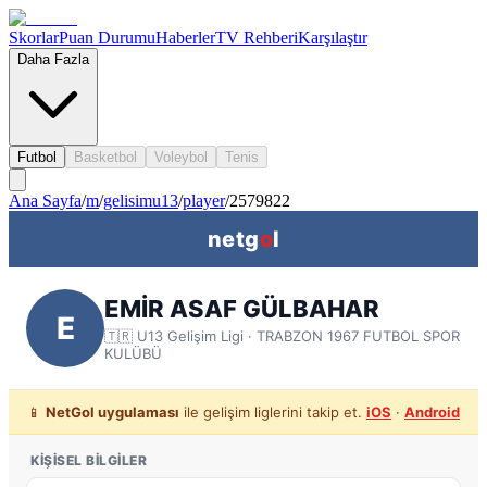
Skorlar
Puan Durumu
Haberler
TV Rehberi
Karşılaştır
Daha Fazla
Futbol
Basketbol
Voleybol
Tenis
Ana Sayfa
/
m
/
gelisimu13
/
player
/
2579822
netg
o
l
EMİR ASAF GÜLBAHAR
E
🇹🇷
U13 Gelişim Ligi
· TRABZON 1967 FUTBOL SPOR
KULÜBÜ
📱
NetGol uygulaması
ile gelişim liglerini takip et.
iOS
·
Android
KIŞISEL BILGILER