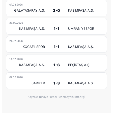
07.03.2026
2-0
GALATASARAY A.Ş.
KASIMPAŞA A.Ş.
28.02.2026
1-1
KASIMPAŞA A.Ş.
ÜMRANİYESPOR
21.02.2026
1-1
KOCAELİSPOR
KASIMPAŞA A.Ş.
14.02.2026
1-6
KASIMPAŞA A.Ş.
BEŞİKTAŞ A.Ş.
07.02.2026
1-3
SARIYER
KASIMPAŞA A.Ş.
Kaynak: Türkiye Futbol Federasyonu (tff.org)