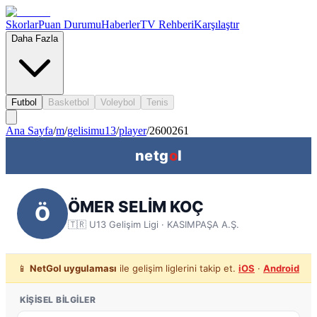
Skorlar
Puan Durumu
Haberler
TV Rehberi
Karşılaştır
Daha Fazla
Futbol
Basketbol
Voleybol
Tenis
Ana Sayfa
/
m
/
gelisimu13
/
player
/
2600261
netg
o
l
ÖMER SELİM KOÇ
Ö
🇹🇷
U13 Gelişim Ligi
· KASIMPAŞA A.Ş.
📱
NetGol uygulaması
ile gelişim liglerini takip et.
iOS
·
Android
KIŞISEL BILGILER