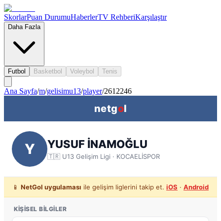
Skorlar
Puan Durumu
Haberler
TV Rehberi
Karşılaştır
Daha Fazla
Futbol
Basketbol
Voleybol
Tenis
Ana Sayfa
/
m
/
gelisimu13
/
player
/
2612246
netg
o
l
YUSUF İNAMOĞLU
Y
🇹🇷
U13 Gelişim Ligi
· KOCAELİSPOR
📱
NetGol uygulaması
ile gelişim liglerini takip et.
iOS
·
Android
KIŞISEL BILGILER