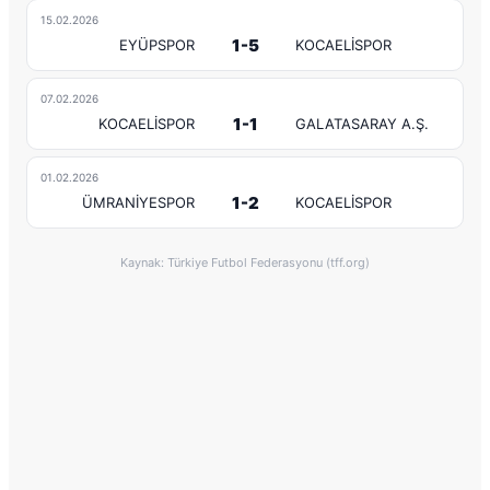
15.02.2026
1-5
EYÜPSPOR
KOCAELİSPOR
07.02.2026
1-1
KOCAELİSPOR
GALATASARAY A.Ş.
01.02.2026
1-2
ÜMRANİYESPOR
KOCAELİSPOR
Kaynak: Türkiye Futbol Federasyonu (tff.org)