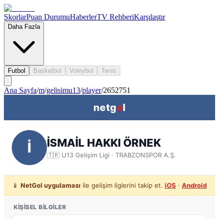
Skorlar
Puan Durumu
Haberler
TV Rehberi
Karşılaştır
Daha Fazla
Futbol
Basketbol
Voleybol
Tenis
Ana Sayfa
/
m
/
gelisimu13
/
player
/
2652751
netg
o
l
İSMAİL HAKKI ÖRNEK
İ
🇹🇷
U13 Gelişim Ligi
· TRABZONSPOR A.Ş.
📱
NetGol uygulaması
ile gelişim liglerini takip et.
iOS
·
Android
KIŞISEL BILGILER