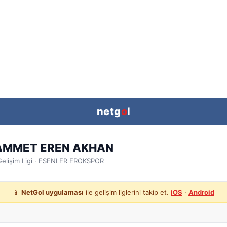
netg
o
l
MMET EREN AKHAN
elişim Ligi
· ESENLER EROKSPOR
📱
NetGol uygulaması
ile gelişim liglerini takip et.
iOS
·
Android