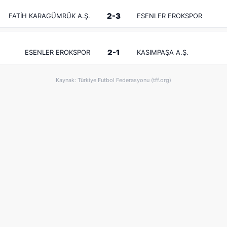
2-3
FATİH KARAGÜMRÜK A.Ş.
ESENLER EROKSPOR
2-1
ESENLER EROKSPOR
KASIMPAŞA A.Ş.
Kaynak: Türkiye Futbol Federasyonu (tff.org)