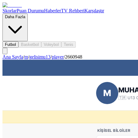
Skorlar
Puan Durumu
Haberler
TV Rehberi
Karşılaştır
Daha Fazla
Futbol
Basketbol
Voleybol
Tenis
Ana Sayfa
/
m
/
gelisimu13
/
player
/
2660948
MUHA
M
🇹🇷
U13 G
KIŞISEL BILGILER