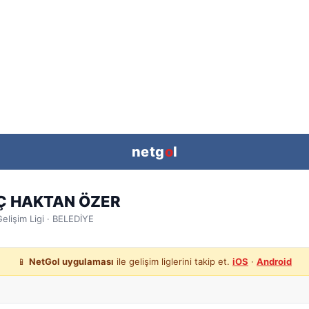
netg
o
l
Ç HAKTAN ÖZER
elişim Ligi
· BELEDİYE
📱
NetGol uygulaması
ile gelişim liglerini takip et.
iOS
·
Android