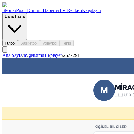
Skorlar
Puan Durumu
Haberler
TV Rehberi
Karşılaştır
Daha Fazla
Futbol
Basketbol
Voleybol
Tenis
Ana Sayfa
/
m
/
gelisimu13
/
player
/
2677291
MİRA
M
🇹🇷
U13 G
KIŞISEL BILGILER