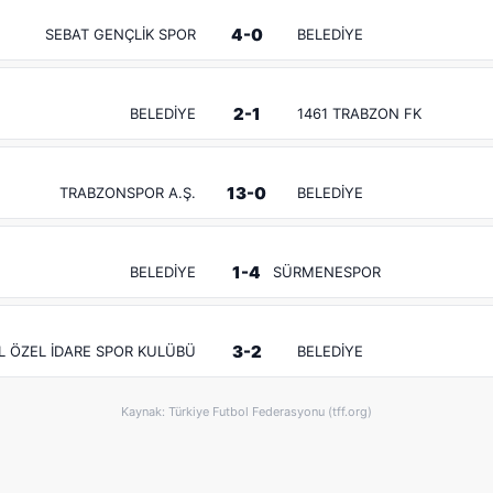
4-0
SEBAT GENÇLİK SPOR
BELEDİYE
2-1
BELEDİYE
1461 TRABZON FK
13-0
TRABZONSPOR A.Ş.
BELEDİYE
1-4
BELEDİYE
SÜRMENESPOR
3-2
İL ÖZEL İDARE SPOR KULÜBÜ
BELEDİYE
Kaynak: Türkiye Futbol Federasyonu (tff.org)