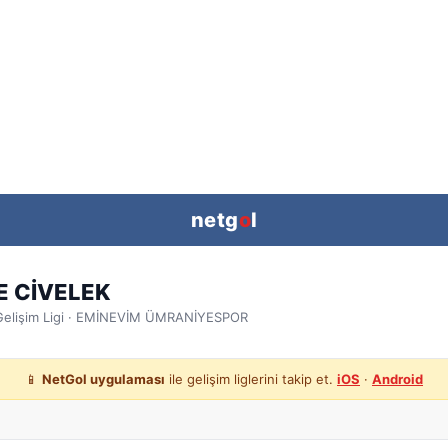
netg
o
l
E CİVELEK
elişim Ligi
· EMİNEVİM ÜMRANİYESPOR
📱
NetGol uygulaması
ile gelişim liglerini takip et.
iOS
·
Android