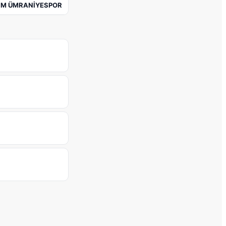
İM ÜMRANİYESPOR