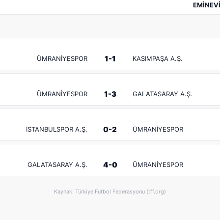
EMİNEV
1-1
ÜMRANİYESPOR
KASIMPAŞA A.Ş.
1-3
ÜMRANİYESPOR
GALATASARAY A.Ş.
0-2
İSTANBULSPOR A.Ş.
ÜMRANİYESPOR
4-0
GALATASARAY A.Ş.
ÜMRANİYESPOR
Kaynak: Türkiye Futbol Federasyonu (tff.org)