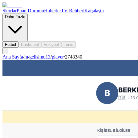
Skorlar
Puan Durumu
Haberler
TV Rehberi
Karşılaştır
Daha Fazla
Futbol
Basketbol
Voleybol
Tenis
Ana Sayfa
/
m
/
gelisimu13
/
player
/
2748340
BERK
B
🇹🇷
U13 G
KIŞISEL BILGILER