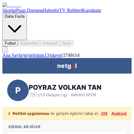
Skorlar
Puan Durumu
Haberler
TV Rehberi
Karşılaştır
Daha Fazla
Futbol
Basketbol
Voleybol
Tenis
Ana Sayfa
/
m
/
gelisimu13
/
player
/
2749114
netg
o
l
POYRAZ VOLKAN TAN
P
🇹🇷
U13 Gelişim Ligi
· ARHAVİ SPOR
📱
NetGol uygulaması
ile gelişim liglerini takip et.
iOS
·
Android
KIŞISEL BILGILER