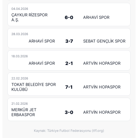
04.04.2026
ÇAYKUR RİZESPOR
6-0
ARHAVİ SPOR
A.Ş.
28.03.2026
3-7
ARHAVİ SPOR
SEBAT GENÇLİK SPOR
18.03.2026
2-1
ARHAVİ SPOR
ARTVİN HOPASPOR
22.02.2026
TOKAT BELEDİYE SPOR
7-1
ARTVİN HOPASPOR
KULÜBÜ
21.02.2026
MERKÜR JET
3-0
ARTVİN HOPASPOR
ERBAASPOR
Kaynak: Türkiye Futbol Federasyonu (tff.org)