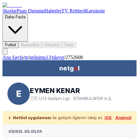
Skorlar
Puan Durumu
Haberler
TV Rehberi
Karşılaştır
Daha Fazla
Futbol
Basketbol
Voleybol
Tenis
Ana Sayfa
/
m
/
gelisimu13
/
player
/
2752608
netg
o
l
EYMEN KENAR
E
🇹🇷
U13 Gelişim Ligi
· İSTANBULSPOR A.Ş.
📱
NetGol uygulaması
ile gelişim liglerini takip et.
iOS
·
Android
KIŞISEL BILGILER