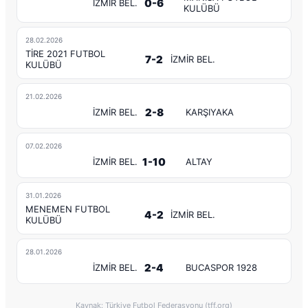
0-6
İZMİR BEL.
KULÜBÜ
28.02.2026
TİRE 2021 FUTBOL
7-2
İZMİR BEL.
KULÜBÜ
21.02.2026
2-8
İZMİR BEL.
KARŞIYAKA
07.02.2026
1-10
İZMİR BEL.
ALTAY
31.01.2026
MENEMEN FUTBOL
4-2
İZMİR BEL.
KULÜBÜ
28.01.2026
2-4
İZMİR BEL.
BUCASPOR 1928
Kaynak: Türkiye Futbol Federasyonu (tff.org)