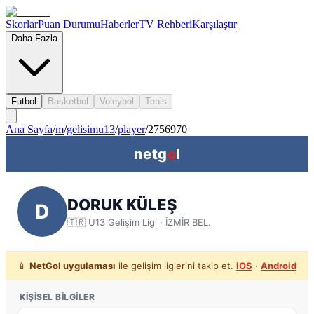
Skorlar
Puan Durumu
Haberler
TV Rehberi
Karşılaştır
Daha Fazla
Futbol
Basketbol
Voleybol
Tenis
Ana Sayfa
/
m
/
gelisimu13
/
player
/
2756970
netg
o
l
DORUK KÜLEŞ
D
🇹🇷
U13 Gelişim Ligi
· İZMİR BEL.
📱
NetGol uygulaması
ile gelişim liglerini takip et.
iOS
·
Android
KIŞISEL BILGILER