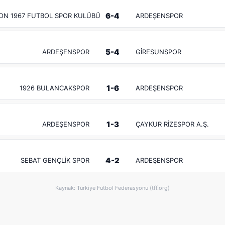
6-4
ON 1967 FUTBOL SPOR KULÜBÜ
ARDEŞENSPOR
5-4
ARDEŞENSPOR
GİRESUNSPOR
1-6
1926 BULANCAKSPOR
ARDEŞENSPOR
1-3
ARDEŞENSPOR
ÇAYKUR RİZESPOR A.Ş.
4-2
SEBAT GENÇLİK SPOR
ARDEŞENSPOR
Kaynak: Türkiye Futbol Federasyonu (tff.org)