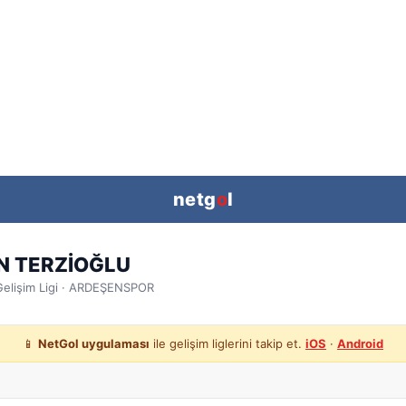
netg
o
l
N TERZİOĞLU
elişim Ligi
· ARDEŞENSPOR
📱
NetGol uygulaması
ile gelişim liglerini takip et.
iOS
·
Android