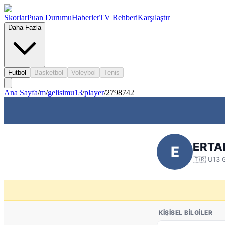
Skorlar
Puan Durumu
Haberler
TV Rehberi
Karşılaştır
Daha Fazla
Futbol
Basketbol
Voleybol
Tenis
Ana Sayfa
/
m
/
gelisimu13
/
player
/
2798742
ERTA
E
🇹🇷
U13 G
KIŞISEL BILGILER